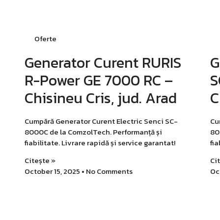
Oferte
Generator Curent RURIS
G
R-Power GE 7000 RC –
S
Chisineu Cris, jud. Arad
C
Cumpără Generator Curent Electric Senci SC-
Cu
8000C de la ComzolTech. Performanță și
80
fiabilitate. Livrare rapidă și service garantat!
fia
Citește »
Ci
October 15, 2025
No Comments
Oc