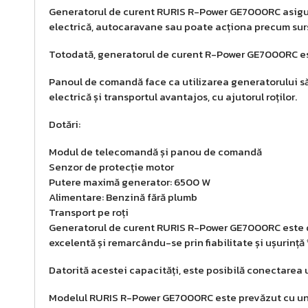
Generatorul de curent RURIS R-Power GE7000RC asigură en
electrică, autocaravane sau poate acționa precum surs
Totodată, generatorul de curent R-Power GE7000RC este 
Panoul de comandă face ca utilizarea generatorului să 
electrică și transportul avantajos, cu ajutorul roților.
Dotări:
Modul de telecomandă și panou de comandă
Senzor de protecție motor
Putere maximă generator: 6500 W
Alimentare: Benzină fără plumb
Transport pe roți
Generatorul de curent RURIS R-Power GE7000RC este dota
excelentă și remarcându-se prin fiabilitate și ușurință 
Datorită acestei capacități, este posibilă conectarea un
Modelul RURIS R-Power GE7000RC este prevăzut cu un sen