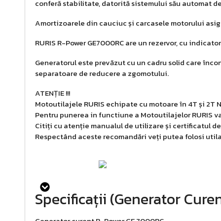
conferă stabilitate, datorită sistemului său automat d
Amortizoarele din cauciuc și carcasele motorului asig
RURIS R-Power GE7000RC are un rezervor, cu indicator d
Generatorul este prevăzut cu un cadru solid care încon
separatoare de reducere a zgomotului.
ATENȚIE !!!
Motoutilajele RURIS echipate cu motoare în 4T și 2
Pentru punerea in functiune a Motoutilajelor RURIS 
Citiți cu atenție manualul de utilizare și certificatul 
Respectând aceste recomandări veți putea folosi utila
Specificații (Generator Cur
Generator curent R-Power GE 7000RC