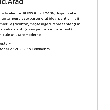
ud.Arad
ciclu electric RURIS Pilot 3040N, disponibil în
rianta negru,este partenerul ideal pentru micii
mieri, agricultori, meșteșugari, reprezentanți ai
erselor instituții sau pentru cei care caută
hicule utilitare moderne.
tește »
tober 27, 2025
No Comments