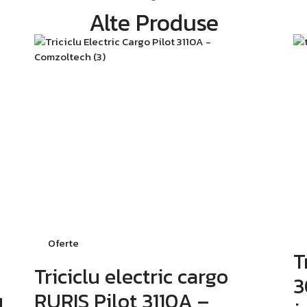
Alte Produse
Oferte
T
Triciclu electric cargo
3
u
RURIS Pilot 3110A –