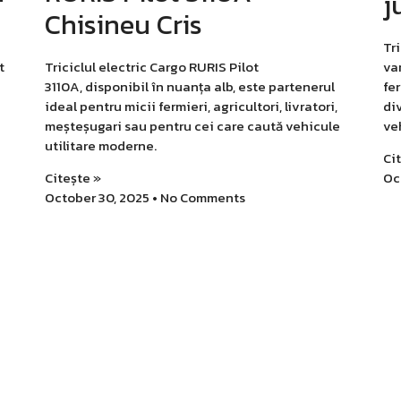
j
Chisineu Cris
Tri
t
Triciclul electric Cargo RURIS Pilot
va
3110A, disponibil în nuanța alb, este partenerul
fer
ideal pentru micii fermieri, agricultori, livratori,
div
meșteșugari sau pentru cei care caută vehicule
ve
utilitare moderne.
Ci
Citește »
Oc
October 30, 2025
No Comments