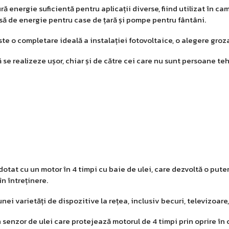
ergie suficientă pentru aplicații diverse, fiind utilizat în camp
ă de energie pentru case de țară și pompe pentru fântâni.
o completare ideală a instalației fotovoltaice, o alegere grozavă 
se realizeze ușor, chiar și de către cei care nu sunt persoane te
t cu un motor în 4 timpi cu baie de ulei, care dezvoltă o putere
în întreținere.
ei varietăți de dispozitive la rețea, inclusiv becuri, televizoare,
zor de ulei care protejează motorul de 4 timpi prin oprire în ca