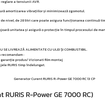
e reglare a tensiunii AVR.
ură amortizarea vibrațiilor și minimizează zgomotul.
e nivel, de 28 litri care poate asigura funcționarea continuă ti
joară unitatea și asigură o protecție în timpul procesului de man
T NU SE LIVREAZĂ ALIMENTATE CU ULEI ȘI COMBUSTIBIL.
va recomandam :
de garanție produs/ Vizionati film montaj
jele RURIS timp îndelungat.
ent RURIS R-Power GE 7000 RC)